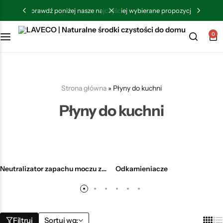
sprawdź poniżej nasze najczęściej wybierane propozycje.
0
Płyny do kuchni
Płyny do łazienki
Strona główna
»
Płyny do kuchni
Płyny do akcesoriów dziecięcych
Płyny do kuchni
Płyny do robotów mopujących
Płyny do podłóg i mebli
Neutralizator zapachu moczu zwierząt
Odkamieniacze
Płyny do ekspresów
Odkamieniacze
Filtruj
Sortuj wg: