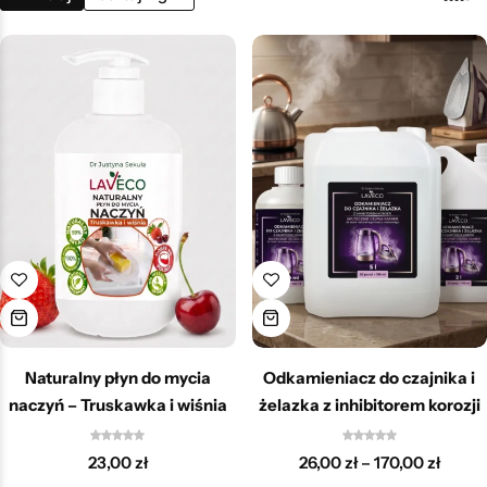
Neutralizator zapachu moczu zwierząt
Płyny do prania i płukania
Płyn do nagrobków
Płyn czyszczący okulary i ekrany
Nowości
Płyny do łazienki
Płyny do podłóg
Naturalny płyn do mycia
Odkamieniacz do czajnika i
naczyń – Truskawka i wiśnia
żelazka z inhibitorem korozji
23,00
zł
26,00
zł
–
170,00
zł