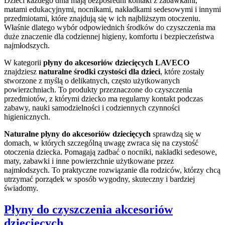
Dzieci każdego dnia mają bezpośredni kontakt z zabawkami,
matami edukacyjnymi, nocnikami, nakładkami sedesowymi i innymi
przedmiotami, które znajdują się w ich najbliższym otoczeniu.
Właśnie dlatego wybór odpowiednich środków do czyszczenia ma
duże znaczenie dla codziennej higieny, komfortu i bezpieczeństwa
najmłodszych.
W kategorii
płyny do akcesoriów dziecięcych LAVECO
znajdziesz
naturalne środki czystości dla dzieci
, które zostały
stworzone z myślą o delikatnych, często użytkowanych
powierzchniach. To produkty przeznaczone do czyszczenia
przedmiotów, z którymi dziecko ma regularny kontakt podczas
zabawy, nauki samodzielności i codziennych czynności
higienicznych.
Naturalne płyny do akcesoriów dziecięcych
sprawdzą się w
domach, w których szczególną uwagę zwraca się na czystość
otoczenia dziecka. Pomagają zadbać o nocniki, nakładki sedesowe,
maty, zabawki i inne powierzchnie użytkowane przez
najmłodszych. To praktyczne rozwiązanie dla rodziców, którzy chcą
utrzymać porządek w sposób wygodny, skuteczny i bardziej
świadomy.
Płyny do czyszczenia akcesoriów
dziecięcych