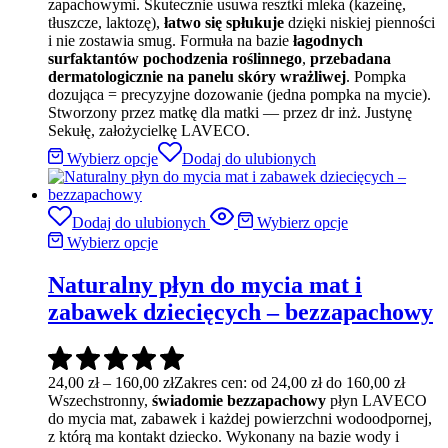
zapachowymi. Skutecznie usuwa resztki mleka (kazeinę,
tłuszcze, laktozę),
łatwo się spłukuje
dzięki niskiej pienności
i nie zostawia smug. Formuła na bazie
łagodnych
surfaktantów pochodzenia roślinnego
,
przebadana
dermatologicznie na panelu skóry wrażliwej
. Pompka
dozująca = precyzyjne dozowanie (jedna pompka na mycie).
Stworzony przez matkę dla matki — przez dr inż. Justynę
Sekułę, założycielkę LAVECO.
Wybierz opcje
Dodaj do ulubionych
Dodaj do ulubionych
Wybierz opcje
Wybierz opcje
Naturalny płyn do mycia mat i
zabawek dziecięcych – bezzapachowy
24,00
zł
–
160,00
zł
Zakres cen: od 24,00 zł do 160,00 zł
Wszechstronny,
świadomie bezzapachowy
płyn LAVECO
do mycia mat, zabawek i każdej powierzchni wodoodpornej,
z którą ma kontakt dziecko. Wykonany na bazie wody i