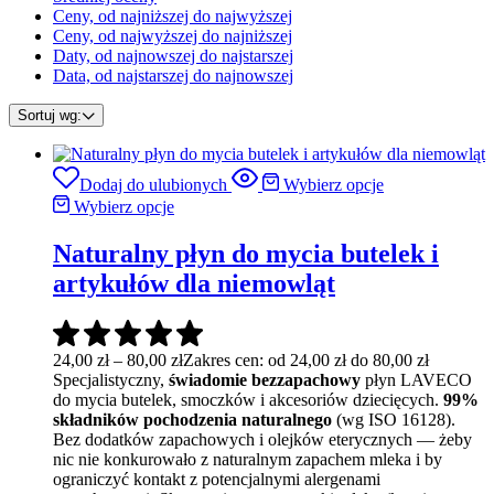
Ceny, od najniższej do najwyższej
Ceny, od najwyższej do najniższej
Daty, od najnowszej do najstarszej
Data, od najstarszej do najnowszej
Sortuj wg:
Dodaj do ulubionych
Wybierz opcje
Wybierz opcje
Naturalny płyn do mycia butelek i
artykułów dla niemowląt
24,00
zł
–
80,00
zł
Zakres cen: od 24,00 zł do 80,00 zł
Specjalistyczny,
świadomie bezzapachowy
płyn LAVECO
do mycia butelek, smoczków i akcesoriów dziecięcych.
99%
składników pochodzenia naturalnego
(wg ISO 16128).
Bez dodatków zapachowych i olejków eterycznych — żeby
nic nie konkurowało z naturalnym zapachem mleka i by
ograniczyć kontakt z potencjalnymi alergenami