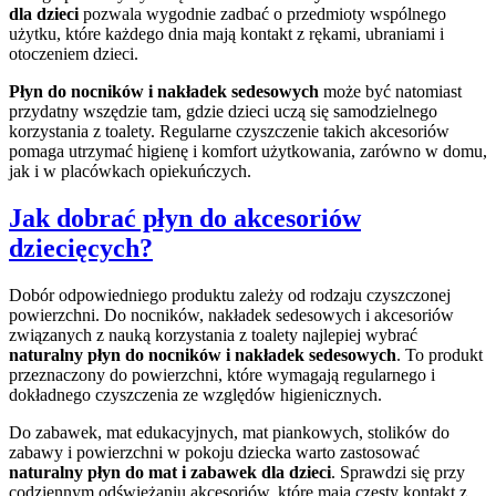
dla dzieci
pozwala wygodnie zadbać o przedmioty wspólnego
użytku, które każdego dnia mają kontakt z rękami, ubraniami i
otoczeniem dzieci.
Płyn do nocników i nakładek sedesowych
może być natomiast
przydatny wszędzie tam, gdzie dzieci uczą się samodzielnego
korzystania z toalety. Regularne czyszczenie takich akcesoriów
pomaga utrzymać higienę i komfort użytkowania, zarówno w domu,
jak i w placówkach opiekuńczych.
Jak dobrać płyn do akcesoriów
dziecięcych?
Dobór odpowiedniego produktu zależy od rodzaju czyszczonej
powierzchni. Do nocników, nakładek sedesowych i akcesoriów
związanych z nauką korzystania z toalety najlepiej wybrać
naturalny płyn do nocników i nakładek sedesowych
. To produkt
przeznaczony do powierzchni, które wymagają regularnego i
dokładnego czyszczenia ze względów higienicznych.
Do zabawek, mat edukacyjnych, mat piankowych, stolików do
zabawy i powierzchni w pokoju dziecka warto zastosować
naturalny płyn do mat i zabawek dla dzieci
. Sprawdzi się przy
codziennym odświeżaniu akcesoriów, które mają częsty kontakt z