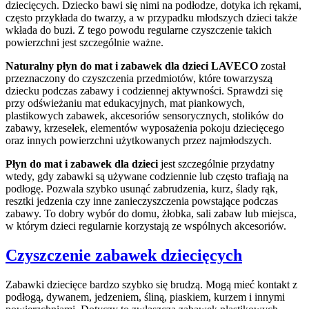
dziecięcych. Dziecko bawi się nimi na podłodze, dotyka ich rękami,
często przykłada do twarzy, a w przypadku młodszych dzieci także
wkłada do buzi. Z tego powodu regularne czyszczenie takich
powierzchni jest szczególnie ważne.
Naturalny płyn do mat i zabawek dla dzieci LAVECO
został
przeznaczony do czyszczenia przedmiotów, które towarzyszą
dziecku podczas zabawy i codziennej aktywności. Sprawdzi się
przy odświeżaniu mat edukacyjnych, mat piankowych,
plastikowych zabawek, akcesoriów sensorycznych, stolików do
zabawy, krzesełek, elementów wyposażenia pokoju dziecięcego
oraz innych powierzchni użytkowanych przez najmłodszych.
Płyn do mat i zabawek dla dzieci
jest szczególnie przydatny
wtedy, gdy zabawki są używane codziennie lub często trafiają na
podłogę. Pozwala szybko usunąć zabrudzenia, kurz, ślady rąk,
resztki jedzenia czy inne zanieczyszczenia powstające podczas
zabawy. To dobry wybór do domu, żłobka, sali zabaw lub miejsca,
w którym dzieci regularnie korzystają ze wspólnych akcesoriów.
Czyszczenie zabawek dziecięcych
Zabawki dziecięce bardzo szybko się brudzą. Mogą mieć kontakt z
podłogą, dywanem, jedzeniem, śliną, piaskiem, kurzem i innymi