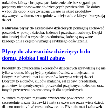
rodziców, którzy chcą sprzątać skutecznie, ale bez sięgania po
preparaty niedopasowane do dziecięcych powierzchni. To dobry
wybór dla osób, które zwracają uwagę na skład produktów
używanych w domu, szczególnie w miejscach, z których korzystają
dzieci.
Naturalne płyny do akcesoriów dziecięcych
pomagają zachować
porządek w pokoju dziecka, łazience i przestrzeni zabawy. Dzięki
nim łatwiej dbać o czystość przedmiotów, które są używane
każdego dnia i często wymagają szybkiego odświeżenia.
Płyny do akcesoriów dziecięcych do
domu, żłobka i sali zabaw
Produkty do czyszczenia akcesoriów dziecięcych sprawdzają się nie
tylko w domu. Mogą być przydatne również w miejscach, w
których z zabawek, mat i akcesoriów korzysta więcej dzieci.
Dotyczy to żłobków, klubów malucha, sal zabaw, przedszkoli,
gabinetów terapeutycznych, poczekalni przyjaznych dzieciom oraz
innych przestrzeni przeznaczonych dla najmłodszych.
W takich miejscach regularne czyszczenie powierzchni jest
szczególnie ważne. Zabawki i maty są używane przez wiele dzieci,
dlatego powinny być często odświeżane.
Płyn do mat i zabawek