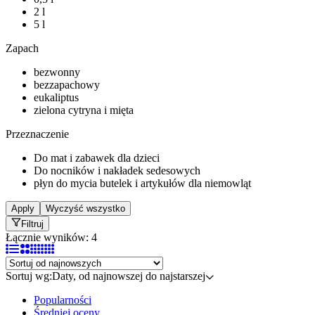
2 l
5 l
Zapach
bezwonny
bezzapachowy
eukaliptus
zielona cytryna i mięta
Przeznaczenie
Do mat i zabawek dla dzieci
Do nocników i nakładek sedesowych
płyn do mycia butelek i artykułów dla niemowląt
Apply
Wyczyść wszystko
Filtruj
Łącznie wyników: 4
Sortuj wg:
Daty, od najnowszej do najstarszej
Popularności
Średniej oceny