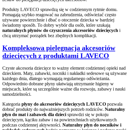
Produkty LAVECO sprawdzą się w codziennym rytmie domu.
Pomagają szybko reagować na zabrudzenia, odświeżać często
używane powierzchnie i dbać o otoczenie dziecka w bardziej
świadomy sposób. To dobry wybór dla osób, które szukają
naturalnych płynów do czyszczenia akcesoriów dziecięcych
i
chcą utrzymać porządek bez zbędnych komplikacji.
Kompleksowa pielęgnacja akcesoriów
dziecięcych z produktami LAVECO
Czyste akcesoria dziecięce to ważny element codziennej opieki nad
dzieckiem. Maty, zabawki, nocniki i nakładki sedesowe są używane
każdego dnia, dlatego wymagają regularnego odświeżania.
Odpowiednio dobrane płyny ułatwiają utrzymanie higieny w
miejscach, które są szczególnie ważne dla rozwoju, zabawy i nauki
samodzielności.
Kategoria
płyny do akcesoriów dziecięcych LAVECO
pozwala
dobrać produkty do najważniejszych potrzeb rodziców.
Naturalny
płyn do mat i zabawek dla dzieci
sprawdzi się w pokoju
dziecięcym, kąciku zabaw i na powierzchniach użytkowanych
podczas codziennej aktywności.
Naturalny płyn do nocników i