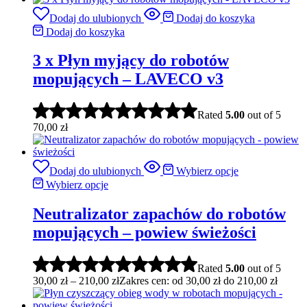
Dodaj do ulubionych
Dodaj do koszyka
Dodaj do koszyka
3 x Płyn myjący do robotów
mopujących – LAVECO v3
Rated
5.00
out of 5
70,00
zł
Dodaj do ulubionych
Wybierz opcje
Wybierz opcje
Neutralizator zapachów do robotów
mopujących – powiew świeżości
Rated
5.00
out of 5
30,00
zł
–
210,00
zł
Zakres cen: od 30,00 zł do 210,00 zł