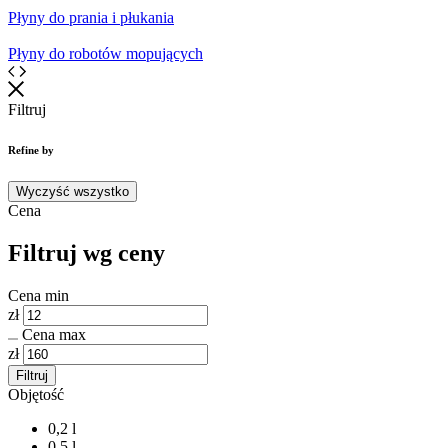
Płyny do prania i płukania
Płyny do robotów mopujących
Filtruj
Refine by
Wyczyść wszystko
Cena
Filtruj wg ceny
Cena min
zł
Cena max
zł
Filtruj
Objętość
0,2 l
0,5 l