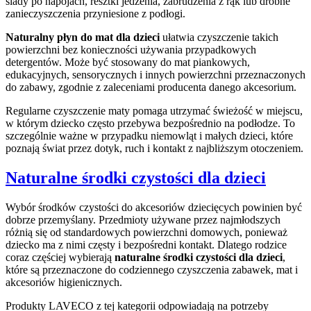
ślady po napojach, resztki jedzenia, zabrudzenia z rąk lub drobne
zanieczyszczenia przyniesione z podłogi.
Naturalny płyn do mat dla dzieci
ułatwia czyszczenie takich
powierzchni bez konieczności używania przypadkowych
detergentów. Może być stosowany do mat piankowych,
edukacyjnych, sensorycznych i innych powierzchni przeznaczonych
do zabawy, zgodnie z zaleceniami producenta danego akcesorium.
Regularne czyszczenie maty pomaga utrzymać świeżość w miejscu,
w którym dziecko często przebywa bezpośrednio na podłodze. To
szczególnie ważne w przypadku niemowląt i małych dzieci, które
poznają świat przez dotyk, ruch i kontakt z najbliższym otoczeniem.
Naturalne środki czystości dla dzieci
Wybór środków czystości do akcesoriów dziecięcych powinien być
dobrze przemyślany. Przedmioty używane przez najmłodszych
różnią się od standardowych powierzchni domowych, ponieważ
dziecko ma z nimi częsty i bezpośredni kontakt. Dlatego rodzice
coraz częściej wybierają
naturalne środki czystości dla dzieci
,
które są przeznaczone do codziennego czyszczenia zabawek, mat i
akcesoriów higienicznych.
Produkty LAVECO z tej kategorii odpowiadają na potrzeby