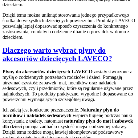
dzieckiem.
Dzięki temu można uniknąć stosowania jednego przypadkowego
środka do wszystkich dziecięcych powierzchni. Produkty LAVECO
pozwalają lepiej dopasować sposób czyszczenia do konkretnego
zastosowania, co ułatwia codzienne dbanie o porządek w domu z
dzieckiem.
Dlaczego warto wybrać płyny do
akcesoriów dziecięcych LAVECO?
Płyny do akcesoriów dziecięcych LAVECO
zostały stworzone z
myślą o codziennych potrzebach rodziców i dzieci. Pomagają
utrzymać czystość zabawek, mat, nocników oraz nakładek
sedesowych, czyli przedmiotów, które są regularnie używane przez
najmłodszych. To produkty praktyczne, wygodne i dopasowane do
powierzchni wymagających szczególnej uwagi.
Ich zaletą jest konkretne przeznaczenie.
Naturalny płyn do
nocników i nakładek sedesowych
wspiera higienę podczas nauki
korzystania z toalety, natomiast
naturalny płyn do mat i zabawek
dla dzieci
pomaga zadbać o czystość miejsc codziennej zabawy.
Dzięki temu rodzice mogą łatwiej skompletować podstawowy
zestaw do pielęgnacji dziecięcych akcesoriów.