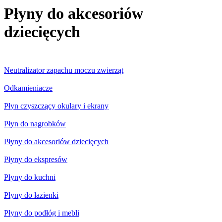
Płyny do akcesoriów
dziecięcych
Neutralizator zapachu moczu zwierząt
Odkamieniacze
Płyn czyszczący okulary i ekrany
Płyn do nagrobków
Płyny do akcesoriów dziecięcych
Płyny do ekspresów
Płyny do kuchni
Płyny do łazienki
Płyny do podłóg i mebli