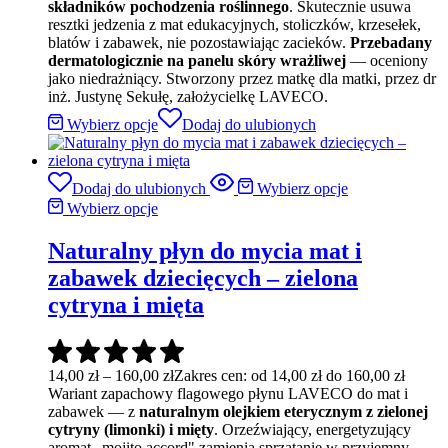
składników pochodzenia roślinnego
. Skutecznie usuwa
resztki jedzenia z mat edukacyjnych, stoliczków, krzesełek,
blatów i zabawek, nie pozostawiając zacieków.
Przebadany
dermatologicznie na panelu skóry wrażliwej
— oceniony
jako niedrażniący. Stworzony przez matkę dla matki, przez dr
inż. Justynę Sekułę, założycielkę LAVECO.
Wybierz opcje
Dodaj do ulubionych
Dodaj do ulubionych
Wybierz opcje
Wybierz opcje
Naturalny płyn do mycia mat i
zabawek dziecięcych – zielona
cytryna i mięta
14,00
zł
–
160,00
zł
Zakres cen: od 14,00 zł do 160,00 zł
Wariant zapachowy flagowego płynu LAVECO do mat i
zabawek — z
naturalnym olejkiem eterycznym z zielonej
cytryny (limonki) i mięty
. Orzeźwiający, energetyzujący
aromat „mojito accord" zamienia sprzątanie w przyjemny