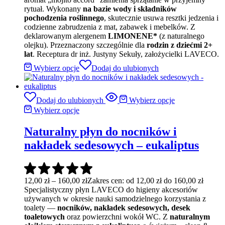
rytuał. Wykonany
na bazie wody i składników
pochodzenia roślinnego
, skutecznie usuwa resztki jedzenia i
codzienne zabrudzenia z mat, zabawek i mebelków. Z
deklarowanym alergenem
LIMONENE*
(z naturalnego
olejku). Przeznaczony szczególnie dla
rodzin z dziećmi 2+
lat
. Receptura dr inż. Justyny Sekuły, założycielki LAVECO.
Wybierz opcje
Dodaj do ulubionych
Dodaj do ulubionych
Wybierz opcje
Wybierz opcje
Naturalny płyn do nocników i
nakładek sedesowych – eukaliptus
12,00
zł
–
160,00
zł
Zakres cen: od 12,00 zł do 160,00 zł
Specjalistyczny płyn LAVECO do higieny akcesoriów
używanych w okresie nauki samodzielnego korzystania z
toalety —
nocników, nakładek sedesowych, desek
toaletowych
oraz powierzchni wokół WC. Z
naturalnym