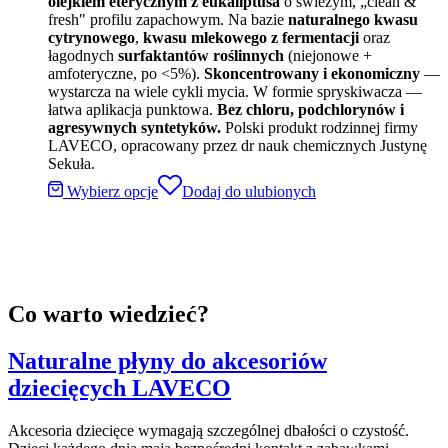
olejkiem eterycznym z eukaliptusa
o świeżym, „clean &
fresh" profilu zapachowym. Na bazie
naturalnego kwasu
cytrynowego
,
kwasu mlekowego z fermentacji
oraz
łagodnych
surfaktantów roślinnych
(niejonowe +
amfoteryczne, po <5%).
Skoncentrowany i ekonomiczny
—
wystarcza na wiele cykli mycia. W formie spryskiwacza —
łatwa aplikacja punktowa.
Bez chloru, podchlorynów i
agresywnych syntetyków.
Polski produkt rodzinnej firmy
LAVECO, opracowany przez dr nauk chemicznych Justynę
Sekuła.
Wybierz opcje
Dodaj do ulubionych
Co warto wiedzieć?
Naturalne płyny do akcesoriów
dziecięcych LAVECO
Akcesoria dziecięce wymagają szczególnej dbałości o czystość.