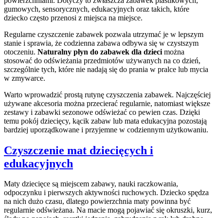
powierzchniami. Dotyczy to zwłaszcza zabawek plastikowych,
gumowych, sensorycznych, edukacyjnych oraz takich, które
dziecko często przenosi z miejsca na miejsce.
Regularne czyszczenie zabawek pozwala utrzymać je w lepszym
stanie i sprawia, że codzienna zabawa odbywa się w czystszym
otoczeniu.
Naturalny płyn do zabawek dla dzieci
można
stosować do odświeżania przedmiotów używanych na co dzień,
szczególnie tych, które nie nadają się do prania w pralce lub mycia
w zmywarce.
Warto wprowadzić prostą rutynę czyszczenia zabawek. Najczęściej
używane akcesoria można przecierać regularnie, natomiast większe
zestawy i zabawki sezonowe odświeżać co pewien czas. Dzięki
temu pokój dziecięcy, kącik zabaw lub mata edukacyjna pozostają
bardziej uporządkowane i przyjemne w codziennym użytkowaniu.
Czyszczenie mat dziecięcych i
edukacyjnych
Maty dziecięce są miejscem zabawy, nauki raczkowania,
odpoczynku i pierwszych aktywności ruchowych. Dziecko spędza
na nich dużo czasu, dlatego powierzchnia maty powinna być
regularnie odświeżana. Na macie mogą pojawiać się okruszki, kurz,