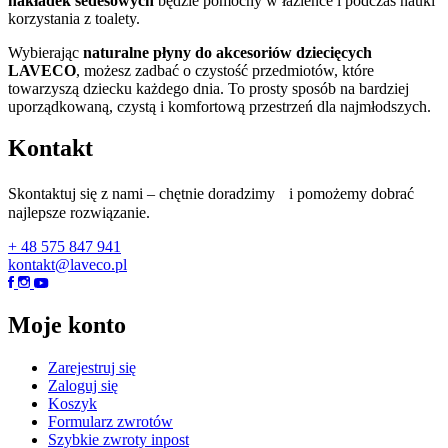
nakładek sedesowych
będzie pomocny w łazience i podczas nauki
korzystania z toalety.
Wybierając
naturalne płyny do akcesoriów dziecięcych
LAVECO
, możesz zadbać o czystość przedmiotów, które
towarzyszą dziecku każdego dnia. To prosty sposób na bardziej
uporządkowaną, czystą i komfortową przestrzeń dla najmłodszych.
Kontakt
Skontaktuj się z nami – chętnie doradzimy i pomożemy dobrać
najlepsze rozwiązanie.
+ 48 575 847 941
kontakt@laveco.pl
Moje konto
Zarejestruj się
Zaloguj się
Koszyk
Formularz zwrotów
Szybkie zwroty inpost